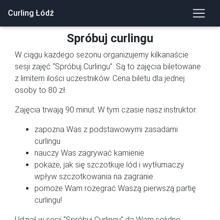
Curling Łódź
Spróbuj curlingu
W ciągu każdego sezonu organizujemy kilkanaście
sesji zajęć “Spróbuj Curlingu”. Są to zajęcia biletowane
z limitem ilości uczestników. Cena biletu dla jednej
osoby to 80 zł.
Zajęcia trwają 90 minut. W tym czasie nasz instruktor:
zapozna Was z podstawowymi zasadami
curlingu
nauczy Was zagrywać kamienie
pokaże, jak się szczotkuje lód i wytłumaczy
wpływ szczotkowania na zagranie
pomoże Wam rozegrać Waszą pierwszą partię
curlingu!
Udział w sesji “Spróbuj Curlingu” da Wam solidne