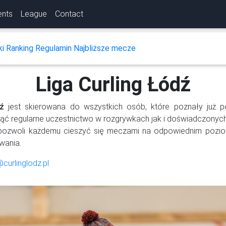
ents
League
Contact
ki
Ranking
Regulamin
Najbliższe mecze
Liga Curling Łódź
ź
jest skierowana do wszystkich osób, które poznały już po
ąć regularne uczestnictwo w rozgrywkach jak i doświadczonych
ozwoli każdemu cieszyć się meczami na odpowiednim poziom
wania.
@curlinglodz.pl