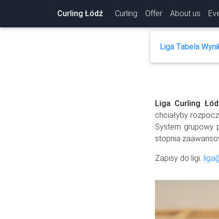
Curling Łódź
Curling
Offer
About us
Ev
Liga
Tabela
Wyni
Liga Curling Łód
chciałyby rozpocz
System grupowy p
stopnia zaawanso
Zapisy do ligi:
liga