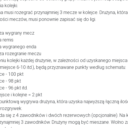
a kolejki.
a musi rozegrać przynajmniej 3 mecze w kolejce. Drużyna, która
ości meczów, musi ponownie zapisać się do ligi.
 za wygrany mecz
a remis
za wygranego enda
 za rozegranie meczu
iu kolejki każdej drużynie, w zależności od uzyskanego miejsca 
: miejsce 6-10 itd.), będą przyznawane punkty według schematu:
ce - 100 pkt
ce - 98 pkt
ce - 96 pkt itd.
jsce i kolejne = 2 pkt
 punktową wygrywa drużyna, która uzyska najwyższą łączną ilo
 rozgrywek.
da się z 4 zawodników i dwóch rezerwowych (opcjonalnie). Na
rzynajmniej 3 zawodników. Drużyny mogą być mieszane. Wolno 