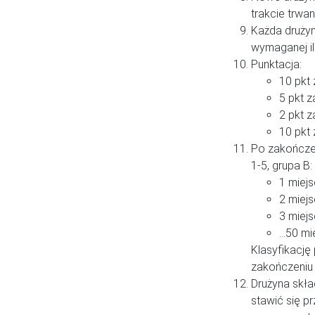
trakcie trwani
Każda drużyn
wymaganej il
Punktacja:
10 pkt
5 pkt z
2 pkt 
10 pkt
Po zakończen
1-5, grupa B
1 miejs
2 miejs
3 miejs
…50 mie
Klasyfikację
zakończeniu
Drużyna skła
stawić się p