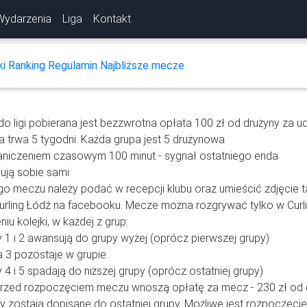
Wydarzenia
Liga
Kontakt
ki
Ranking
Regulamin
Najbliższe mecze
do ligi pobierana jest bezzwrotna opłata 100 zł od drużyny za udz
a trwa 5 tygodni. Każda grupa jest 5 drużynowa
aniczeniem czasowym 100 minut - sygnał ostatniego enda
ują sobie sami
o meczu należy podać w recepcji klubu oraz umieścić zdjęcie t
Curling Łódź na facebooku. Mecze można rozgrywać tylko w Curl
u kolejki, w każdej z grup:
 1 i 2 awansują do grupy wyżej (oprócz pierwszej grupy)
a 3 pozostaje w grupie
 4 i 5 spadają do niższej grupy (oprócz ostatniej grupy)
rzed rozpoczęciem meczu wnoszą opłatę za mecz - 230 zł od 
 zostają dopisane do ostatniej grupy. Możliwe jest rozpoczęci