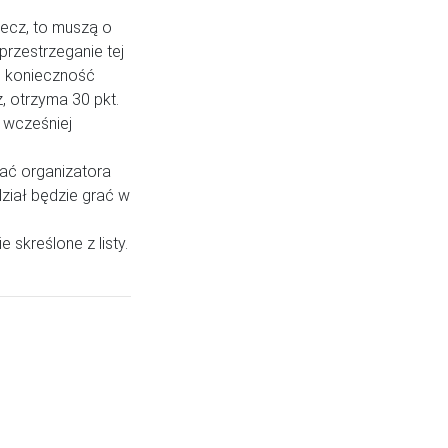
mecz, to muszą o
przestrzeganie tej
i konieczność
, otrzyma 30 pkt.
 wcześniej
wać organizatora
dział będzie grać w
 skreślone z listy.