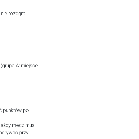
 nie rozegra
(grupa A: miejsce
ść punktów po
 każdy mecz musi
zagrywać przy