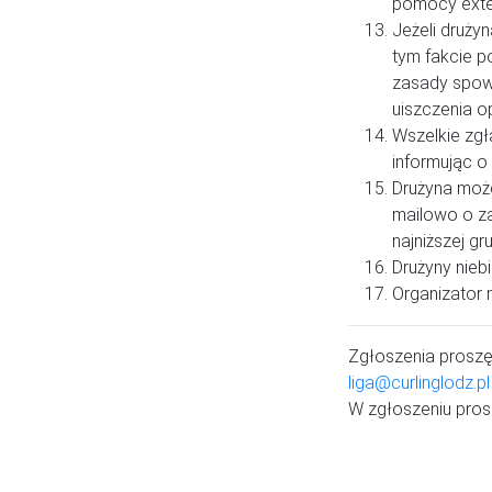
pomocy ext
Jeżeli druży
tym fakcie p
zasady spow
uiszczenia o
Wszelkie zg
informując o
Drużyna może
mailowo o za
najniższej gru
Drużyny niebi
Organizator 
Zgłoszenia proszę
liga@curlinglodz.pl
W zgłoszeniu pro