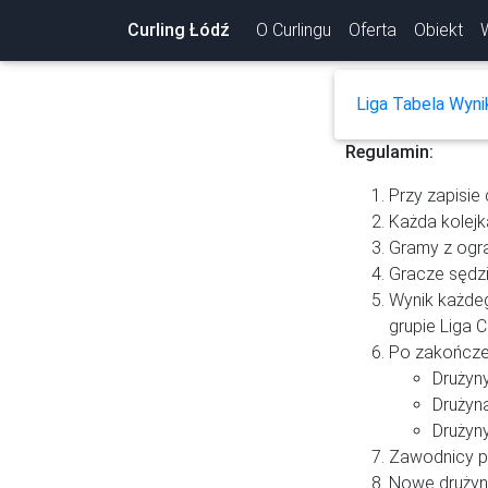
Curling Łódź
O Curlingu
Oferta
Obiekt
Liga
Tabela
Wyni
Regulamin:
Przy zapisie 
Każda kolejk
Gramy z ogr
Gracze sędzi
Wynik każdeg
grupie Liga 
Po zakończeni
Drużyny
Drużyn
Drużyny
Zawodnicy p
Nowe drużyny