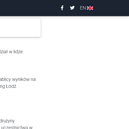
EN
iał w lidze.
ablicy wyników na
ing Łódź.
drużyny
e uczestnictwa w