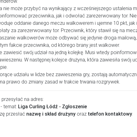
enderów.
na nie może przybyć na wynikający z wcześniejszego ustalenia 
oinformować przeciwnika, jak i odwołać zarezerwowany tor. Nie
oduje oddanie danego meczu walkowerem i ujemne 10 pkt, jak 
płaty za zarezerwowany tor. Przeciwnik, który stawił się na mecz
łaszanie walkowerów może odbywać się jedynie droga mailową,
 tym fakcie przeciwnika, od którego brany jest walkower.
 zawiesić swój udział na jedną kolejkę. Musi wtedy poinformo
wieszeniu. W następnej kolejce drużyna, która zawiesiła swój u
pie.
orące udziału w lidze bez zawieszenia gry, zostają automatycznie
ma prawo do zmiany zasad w trakcie trwania rozgrywek.
 przesyłać na adres:
- temat:
Liga Curling Łódź - Zgłoszenie
szę przesłać
nazwę i skład drużyny
oraz
telefon kontaktowy
.